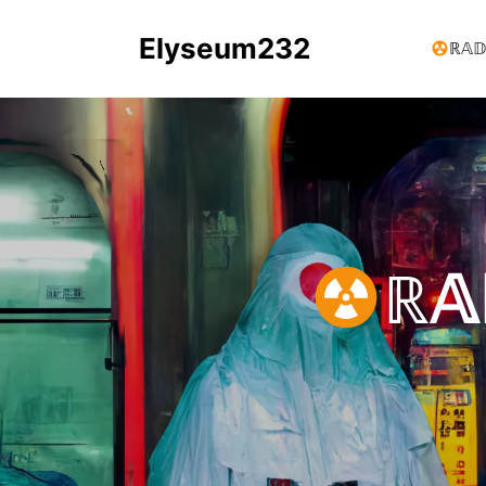
Elyseum232
ℝ𝔸𝔻
ℝ𝔸