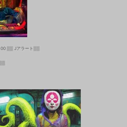
by H0300 ▒▒ Jアラート▒▒
▒▒