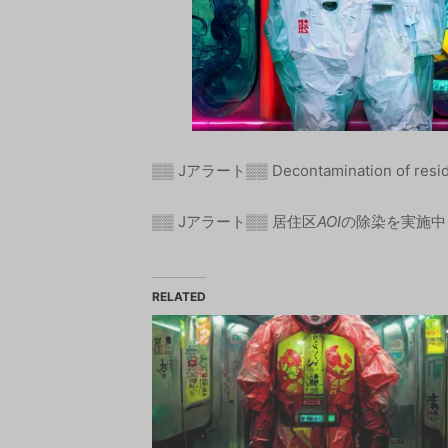
▒▒ Jアラート▒▒ Decontamination of reside
▒▒ Jアラート▒▒ 居住区
AOI
の除染を実施中、
RELATED