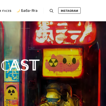
ʀ ғᴀᴄᴇs
Баба-Яга
INSTAGRAM
Search
ℂ𝔸𝕊𝕋