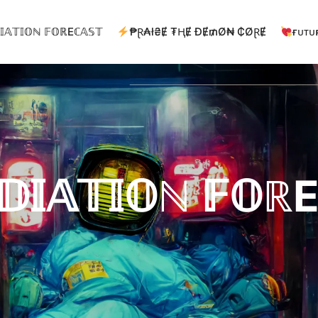
𝕀𝔸𝕋𝕀𝕆ℕ 𝔽𝕆ℝEℂ𝔸𝕊𝕋
₱Ɽ₳ł₴Ɇ ₮ⱧɆ ĐɆ₥Ø₦ ₵ØⱤɆ
ғᴜᴛᴜ
𝕀𝔸𝕋𝕀𝕆ℕ 𝔽𝕆ℝE