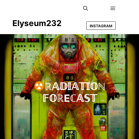
Main men
Search
Elyseum232
INSTAGRAM
ℝ𝔸𝔻𝕀𝔸𝕋𝕀𝕆ℕ
𝔽𝕆ℝEℂ𝔸𝕊𝕋