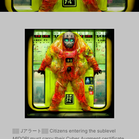
▒▒ Jアラート▒▒ Citizens entering the sublevel
MIDORI
must carry their Cyber Augment certificate