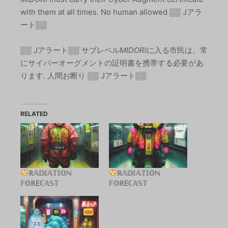
with them at all times. No human allowed ▒▒ Jアラ
ート▒▒
▒▒ Jアラート▒▒ サブレベル
MIDORI
に入る市民は、常
にサイバーオーグメントの証明書を携帯する必要があ
ります. 人間お断り ▒▒ Jアラート▒▒
RELATED
ℝ𝔸𝔻𝕀𝔸𝕋𝕀𝕆ℕ
ℝ𝔸𝔻𝕀𝔸𝕋𝕀𝕆ℕ
𝔽𝕆ℝEℂ𝔸𝕊𝕋
𝔽𝕆ℝEℂ𝔸𝕊𝕋